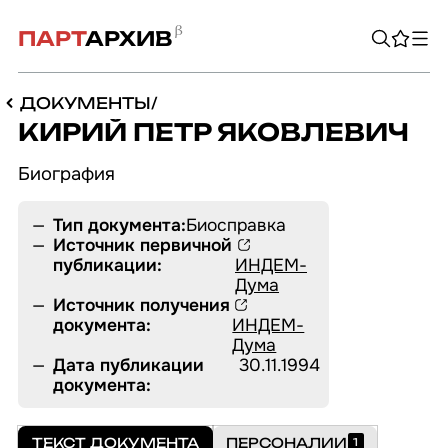
ПАРТ
АРХИВ
ДОКУМЕНТЫ
/
КИРИЙ ПЕТР ЯКОВЛЕВИЧ
Био­гра­фия
Тип документа:
Биосправка
Источник первичной
публикации:
ИНДЕМ-
Дума
Источник получения
документа:
ИНДЕМ-
Дума
ПЕРСОНАЛИИ
Дата публикации
30.11.1994
ОРГАНИЗАЦИИ
документа:
ДОКУМЕНТЫ
БИБЛИОТЕКА
АВТОРЫ
ИЗДАНИЯ
ПРОИЗВЕДЕНИЯ
ЛИТЕРАТУРА
ПЕРИОДИКА
ЛИСТОВКИ
О ПРОЕКТЕ
ТЕКСТ ДОКУМЕНТА
ПЕРСОНАЛИИ
1