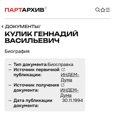
ПАРТ
АРХИВ
ДОКУМЕНТЫ
/
КУЛИК ГЕННАДИЙ
ВАСИЛЬЕВИЧ
Био­гра­фия
Тип документа:
Биосправка
Источник первичной
публикации:
ИНДЕМ-
Дума
ПЕРСОНАЛИИ
Источник получения
ОРГАНИЗАЦИИ
ДОКУМЕНТЫ
документа:
ИНДЕМ-
БИБЛИОТЕКА
АВТОРЫ
ИЗДАНИЯ
ПРОИЗВЕДЕНИЯ
Дума
ЛИТЕРАТУРА
ПЕРИОДИКА
Дата публикации
30.11.1994
ЛИСТОВКИ
О ПРОЕКТЕ
документа: