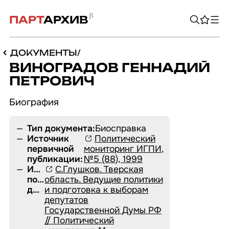
ПАРТ
АРХИВ
ДОКУМЕНТЫ
/
ВИНОГРАДОВ ГЕННАДИЙ
ПЕТРОВИЧ
Био­гра­фия
Тип документа:
Биосправка
Источник
Политический
первичной
мониторинг ИГПИ,
публикации:
№5 (88), 1999
Источник
С.Глушков. Тверская
получения
область. Ведущие политики
документа:
и подготовка к выборам
депутатов
Государственной Думы РФ
ПЕРСОНАЛИИ
ОРГАНИЗАЦИИ
// Политический
ДОКУМЕНТЫ