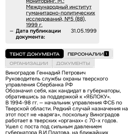
мониторинг. М.:
БИБЛИОТЕКА
АВТОРЫ
ИЗДАНИЯ
Международный институт
ПРОИЗВЕДЕНИЯ
ЛИТЕРАТУРА
гуманитарно-политических
ПЕРИОДИКА
ЛИСТОВКИ
О ПРОЕКТЕ
исследований, №5 (88),
1999 г.
Дата публикации
31.05.1999
документа:
ТЕКСТ ДОКУМЕНТА
ПЕРСОНАЛИИ
1
ОРГАНИЗАЦИИ
ДОКУМЕНТЫ
Виноградов Геннадий Петрович
Руководитель службы охраны тверского
управления Сбербанка РФ
Обозначил себя, как кандидат в губернаторы,
обратившись за поддержкой к «ЯБЛОКУ».
В 1994-98 гг. — начальник управления ФСБ по
Тверской области. Редкий случай назначения на
этот пост не «варяга», поскольку Виноградов
работает в тверских «органах» с 70-х годов.
Ушел с поста под сильным давлением
губернатора В.И.Платова, на ближайших