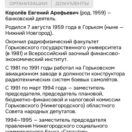
ДОКУМЕНТЫ
ОРГАНИЗАЦИИ
ДОКУМЕНТЫ
БИБЛИОТЕКА
АВТОРЫ
ИЗДАНИЯ
ПРОИЗВЕДЕНИЯ
ЛИТЕРАТУРА
Королёв Евгений Арефьевич
(род. 1959) —
ПЕРИОДИКА
ЛИСТОВКИ
банковский деятель.
О ПРОЕКТЕ
Родился 7 августа 1959 года в Горьком (ныне —
Нижний Новгород).
Окончил радиофизический факультет
Горьковского государственного университета
(в 1981) и Всероссийский заочный финансово-
экономический институт.
С 1981 по 1991 годы работал на Горьковском
авиационном заводе в должности конструктора
радиотехнических систем боевых самолётов.
С 1991 по март 1994 года — заместитель
председателя, председатель плановой,
бюджетно-финансовой и налоговой комиссии
Горьковского (Нижегородского) областного
Совета народных депутатов.
1994—1995 — заместитель председателя
правления Нижегородского социального
коммерческого банка «Гарантия».