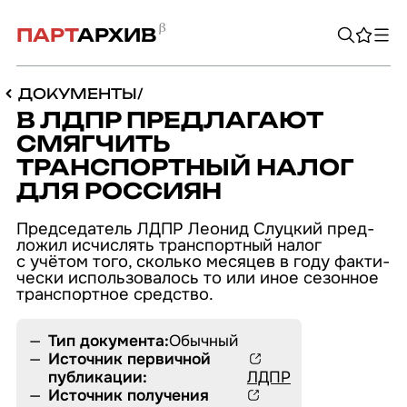
ПАРТ
АРХИВ
ДОКУМЕНТЫ
/
В ЛДПР ПРЕДЛАГАЮТ
СМЯГЧИТЬ
ТРАНСПОРТНЫЙ НАЛОГ
ДЛЯ РОССИЯН
Пред­се­да­тель ЛДПР Леонид Слуцкий пред­
ло­жил исчис­лять транс­порт­ный налог
с учётом того, сколько месяцев в году фак­ти­
че­ски исполь­зо­ва­лось то или иное сезон­ное
транс­порт­ное сред­ство.
ПЕРСОНАЛИИ
Тип документа:
Обычный
ОРГАНИЗАЦИИ
Источник первичной
ДОКУМЕНТЫ
БИБЛИОТЕКА
публикации:
ЛДПР
АВТОРЫ
ИЗДАНИЯ
ПРОИЗВЕДЕНИЯ
ЛИТЕРАТУРА
Источник получения
ПЕРИОДИКА
ЛИСТОВКИ